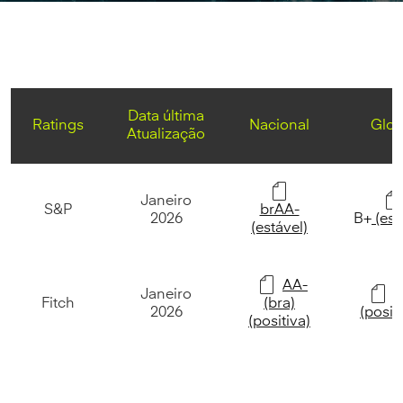
Data última
Ratings
Nacional
Glob
Atualização
Janeiro
S&P
brAA-
2026
B+
(est
(estável)
AA-
Janeiro
Fitch
(bra)
2026
(posit
(positiva)